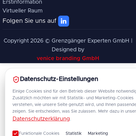
Erstinformation
Virtueller Raum
Folgen Sie uns auf
Copyright
2026
© Grenzgänger Experten GmbH |
Designed by
venice branding GmbH
Datenschutz-Einstellungen
Einige Cookies sind für den Betrieb dieser Website notwendi
Zusätzlich möchten wir mit Statistik- und Marketing-Cookies
verstehen, wie unsere Seite genutzt wird, und Ihnen passende
zeigen. Sie entscheiden, was Sie zulassen. Mehr dazu in unse
Datenschutzerklärung
.
Funktionale Cookies
Statistik
Marketing