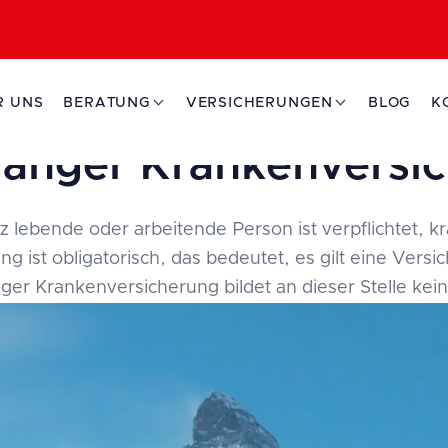
R UNS
BERATUNG
VERSICHERUNGEN
BLOG
K
änger Krankenversi
z lebende oder arbeitende Person ist verpflichtet, k
ng ist obligatorisch, das bedeutet, es gilt eine Versi
ger Krankenversicherung bildet an dieser Stelle ke