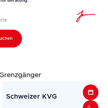
mte Beratung."
rte
buchen
 Grenzgänger
Schweizer KVG